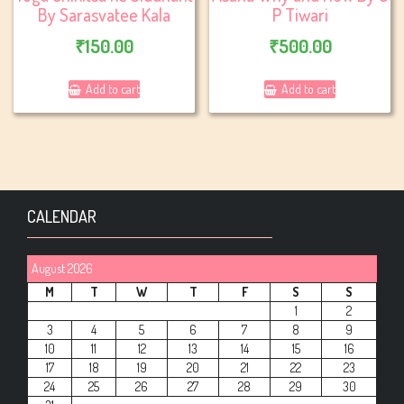
By Sarasvatee Kala
P Tiwari
₹
150.00
₹
500.00
Add to cart
Add to cart
CALENDAR
August 2026
M
T
W
T
F
S
S
1
2
3
4
5
6
7
8
9
10
11
12
13
14
15
16
17
18
19
20
21
22
23
24
25
26
27
28
29
30