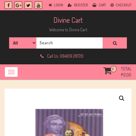
Skip
LOGIN
REGISTER
CART
CHECKOUT
to
content
Divine Cart
Welcome to Divine Cart
Search
for:
Call Us: 084109 28720
TOTAL
0
₹
0.00