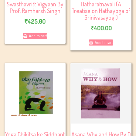
Swasthavritt Vigyaan By
Hatharatnavali (A
Prof. Ramharsh Singh
Treatise on Hathayoga of
Srinivasayogi)
₹
425.00
₹
400.00
Add to cart
Add to cart
Yoga Chikitsa ke Siddhant
Asana Why and How By O