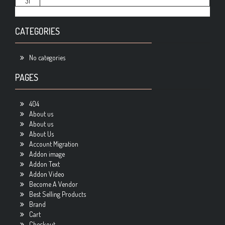
31
CATEGORIES
No categories
PAGES
404
About us
About us
About Us
Account Migration
Addon image
Addon Text
Addon Video
Become A Vendor
Best Selling Products
Brand
Cart
Checkout