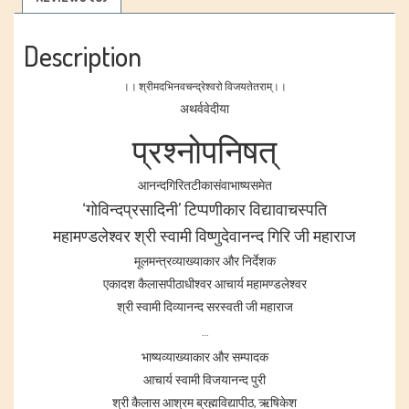
Description
।। श्रीमदभिनवचन्द्रेश्वरो विजयतेतराम्।।
अथर्ववेदीया
प्रश्नोपनिषत्
आनन्दगिरितटीकासंवाभाष्यसमेत
‘गोविन्दप्रसादिनी’ टिप्पणीकार विद्यावाचस्पति
महामण्डलेश्वर श्री स्वामी विष्णुदेवानन्द गिरि जी महाराज
मूलमन्त्रव्याख्याकार और निर्देशक
एकादश कैलासपीठाधीश्वर आचार्य महामण्डलेश्वर
श्री स्वामी दिव्यानन्द सरस्वती जी महाराज
…
भाष्यव्याख्याकार और सम्पादक
आचार्य स्वामी विजयानन्द पुरी
श्री कैलास आश्रम ब्रह्मविद्यापीठ, ऋषिकेश