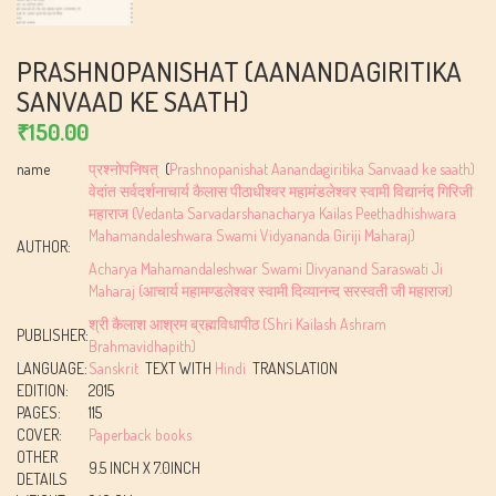
PRASHNOPANISHAT (AANANDAGIRITIKA
SANVAAD KE SAATH)
₹
150.00
name
प्रश्नोपनिषत्
(
Prashnopanishat Aanandagiritika Sanvaad ke saath)
वेदांत सर्वदर्शनाचार्य कैलास पीठाधीश्वर महामंडलेश्वर स्वामी विद्यानंद गिरिजी
महाराज (Vedanta Sarvadarshanacharya Kailas Peethadhishwara
Mahamandaleshwara Swami Vidyananda Giriji Maharaj)
AUTHOR:
Acharya Mahamandaleshwar Swami Divyanand Saraswati Ji
Maharaj (आचार्य महामण्डलेश्वर स्वामी दिव्यानन्द सरस्वती जी महाराज)
श्री कैलाश आश्रम ब्रह्मविधापीठ (Shri Kailash Ashram
PUBLISHER:
Brahmavidhapith)
LANGUAGE:
Sanskrit
TEXT WITH
Hindi
TRANSLATION
EDITION:
2015
PAGES:
115
COVER:
Paperback books
OTHER
9.5 INCH X 7.0INCH
DETAILS