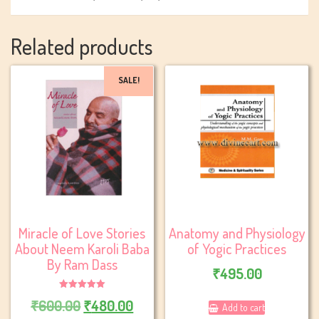
Related products
SALE!
Miracle of Love Stories
Anatomy and Physiology
About Neem Karoli Baba
of Yogic Practices
By Ram Dass
₹
495.00
Rated
Original
Current
₹
600.00
₹
480.00
5.00
Add to cart
out of 5