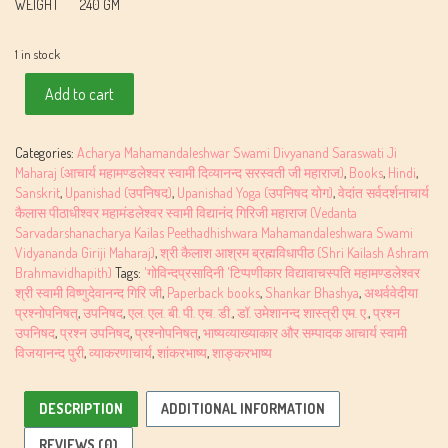
WEIGHT
240 GM
1 in stock
Prashnopanishat
Add to cart
(Aanandagiritika
Sanvaad
ke
Categories:
Acharya Mahamandaleshwar Swami Divyanand Saraswati Ji
saath)
Maharaj (आचार्य महामण्डलेश्वर स्वामी दिव्यानन्द सरस्वती जी महाराज)
,
Books
,
Hindi
,
quantity
Sanskrit
,
Upanishad (उपनिषद)
,
Upanishad Yoga (उपनिषद योग)
,
वेदांत सर्वदर्शनाचार्य
कैलास पीठाधीश्वर महामंडलेश्वर स्वामी विद्यानंद गिरिजी महाराज (Vedanta
Sarvadarshanacharya Kailas Peethadhishwara Mahamandaleshwara Swami
Vidyananda Giriji Maharaj)
,
श्री कैलाश आश्रम ब्रह्मविधापीठ (Shri Kailash Ashram
Brahmavidhapith)
Tags:
'गोविन्दप्रसादिनी 'टिप्पणीकार विद्यावाचस्पति महामण्डलेश्वर
श्री स्वामी विष्णुदेवानन्द गिरि जी
,
Paperback books
,
Shankar Bhashya
,
अथर्ववेदीया
प्रश्नोपनिषत्
,
उपनिषद
,
एल. एल. बी. पी. एच. डी.
,
डॉ. उमेशानन्द शास्त्री एम. ए.
,
प्रश्न
उपनिषद
,
प्रश्न उपनिषद्
,
प्रश्नोपनिषत्
,
भाष्यव्याख्याकार और सम्पादक आचार्य स्वामी
विजयानन्द पुरी
,
व्याकरणाचार्य
,
शांकरभाष्य
,
शाङ्करभाष्य
DESCRIPTION
ADDITIONAL INFORMATION
REVIEWS (0)