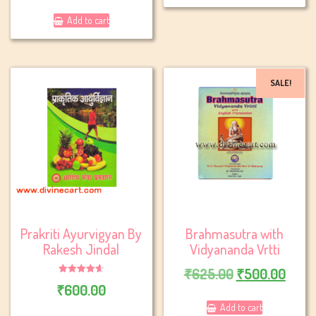
price
price
Add to cart
was:
is:
₹600.00.
₹480.00.
SALE!
Prakriti Ayurvigyan By
Brahmasutra with
Rakesh Jindal
Vidyananda Vrtti
Original
Curr
₹
625.00
₹
500.00
Rated
₹
600.00
price
price
4.67
out of 5
Add to cart
was:
is: