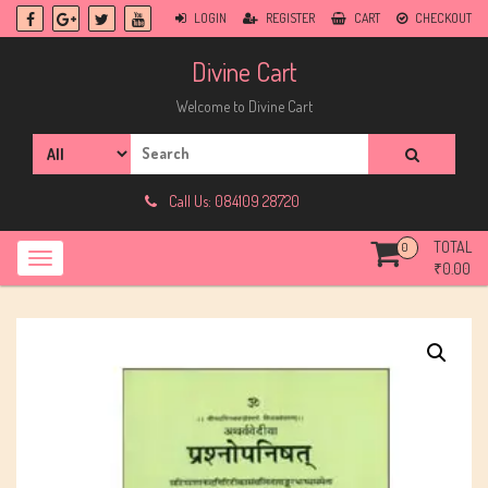
Skip
LOGIN
REGISTER
CART
CHECKOUT
to
content
Divine Cart
Welcome to Divine Cart
Search
for:
Call Us: 084109 28720
TOTAL
0
₹
0.00